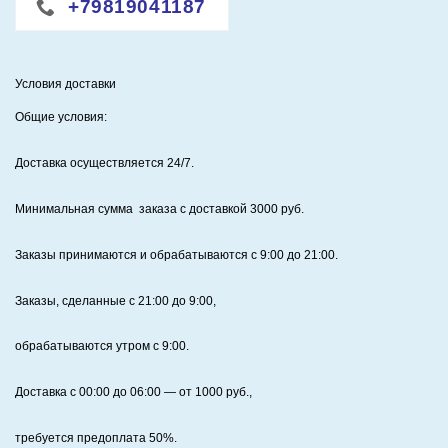
1
+79819041187
шар
(от
100
Условия доставки
шт.)
Общие условия:
с
печатью
Доставка осуществляется 24/7
.
в
три
Минимальная сумма заказа с доставкой 3000 руб.
цвета
с
Заказы принимаются и обрабатываются с 9:00 до 21:00.
двух
сторон
Заказы, сделанные с 21:00 до 9:00,
обрабатываются утром с 9:00.
Доставка с 00:00 до 06:00
— от
1000
руб.,
требуется предоплата
50%
.