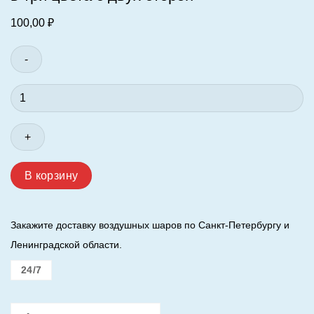
100,00
₽
Количество
товара
Три
цвета
с
двух
В корзину
сторон
3
+
Закажите доставку воздушных шаров по Санкт-Петербургу и
3
Ленинградской области.
/
*Цена
24/7
указана
за