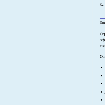
Кат
Оп
Ог
эф
св
Ос