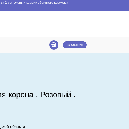
 за 1 латексный шарик обычного размера).
на главную
ая корона . Розовый .
ской области.