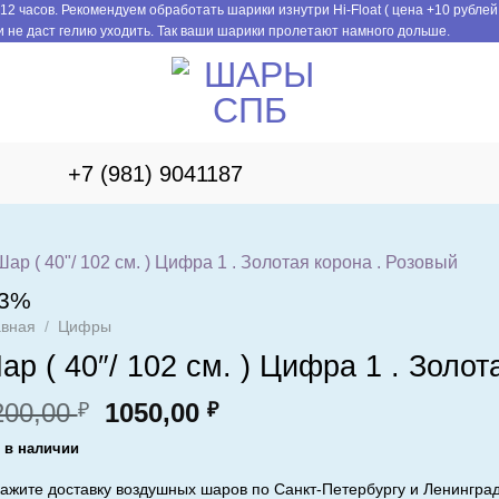
12 часов. Рекомендуем обработать шарики изнутри Hi-Float ( цена +10 рублей
 не даст гелию уходить. Так ваши шарики пролетают намного дольше.
+7 (981) 9041187
13%
авная
/
Цифры
ар ( 40″/ 102 см. ) Цифра 1 . Золот
Первоначальная
Текущая
200,00
1050,00
₽
₽
цена
цена:
 в наличии
составляла
1050,00 ₽.
1200,00 ₽.
ажите доставку воздушных шаров по Санкт-Петербургу и Ленинград