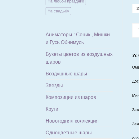
На любой праздник
2
На свадьбу
Аниматоры : Соник , Мишки
и Гусь Обнимусь
Букеты цветов из воздушных
Ус
шаров
Общ
Воздушные шары
Дос
Звезды
Мин
Композиции из шаров
Круги
Зак
Новогодняя коллекция
Зак
Одноцветные шары
обр