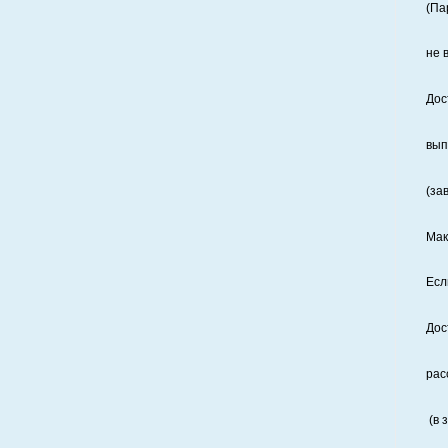
(Па
не 
Дос
вып
(за
Мак
Есл
Дос
рас
(в 