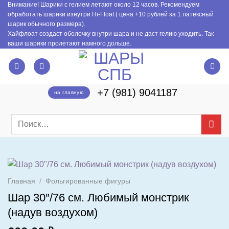
Внимание! Шарики с гелием летают около 12 часов. Рекомендуем
Skip
обработать шарики изнутри Hi-Float ( цена +10 рублей за 1 латексный
to
шарик обычного размера).
content
Хайфлоат создаст оболочку внутри шара и не даст гелию уходить. Так
ваши шарики пролетают намного дольше.
+7 (981) 9041187
на главную
Искать:
Главная
/
Фольгированные фигуры
Шар 30″/76 см. Любимый монстрик
(надув воздухом)