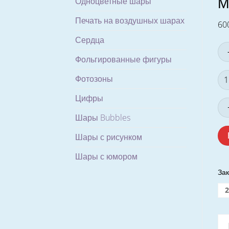
М
Одноцветные шары
Печать на воздушных шарах
60
Сердца
Фольгированные фигуры
Ко
Фотозоны
то
Цифры
Ми
Те
Шары Bubbles
(
2.7
Шары с рисунком
ме
Шары с юмором
)
.
Зак