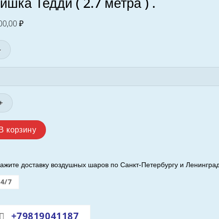
ишка Тедди ( 2.7 метра ) .
00,00
₽
личество
вара
шка
дди
В корзину
тра
ажите доставку воздушных шаров по Санкт-Петербургу и Ленинград
24/7
+79819041187