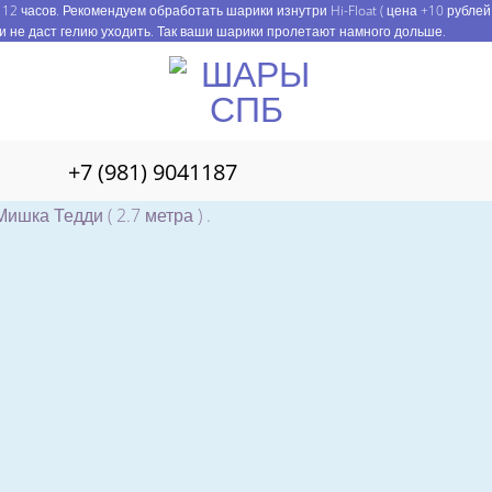
12 часов. Рекомендуем обработать шарики изнутри Hi-Float ( цена +10 рублей
и не даст гелию уходить. Так ваши шарики пролетают намного дольше.
+7 (981) 9041187