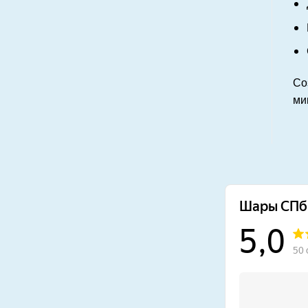
Со
ми