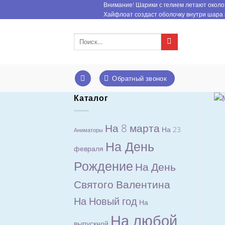
Skip
Внимание! Шарики с гелием летают около 
Хайфлоат создаст оболочку внутри шара 
to
content
Искать:
Обратный звонок
Каталог
На 8 марта
На 23
Аниматоры
На День
февраля
Рождение
На День
Святого Валентина
На Новый год
На
На любой
выпускной