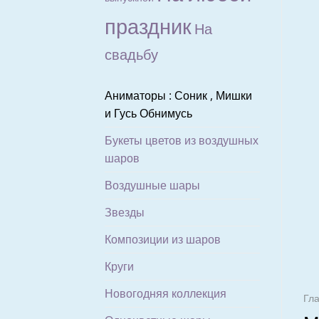
праздник
На
свадьбу
Аниматоры : Соник , Мишки
и Гусь Обнимусь
Букеты цветов из воздушных
шаров
Воздушные шары
Звезды
Композиции из шаров
Круги
Новогодняя коллекция
Гл