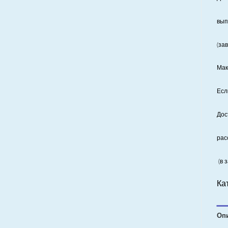
вып
(за
Мак
Есл
Дос
рас
(в 
Ка
Оп