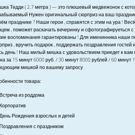
шка Тедди ( 2.7 метра ) — это плюшевый медвежонок с кот
забываемый Нужен оригинальный сюрприз на ваш праздник ?
оём празднике ? Наши герои , справятся с этим на ура ! Вес
нцем , поможет раскачать вечеринку и сфотографируеться с
кие воспоминания гарантированы ! Для именинника наши пе
рприз , вручить подарок , поддержать поздравления гостей
сь день ! Наш милый мишка с удовольствием приедет к вам н
на за 15 минут 6000 руб. / 30 минут 8000 рублей / 60 минут
нцующим мишкой по вашему запросу .
обенности товара:
Встреча из роддома
Корпоратив
День Рождения взрослых и детей
Поздравления с праздником