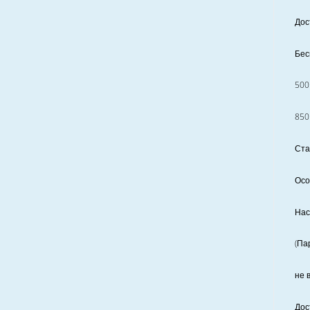
Дос
Бес
500
850
Ста
Осо
Нас
(Па
не 
Дос