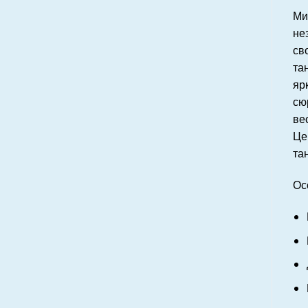
Ми
не
св
та
яр
сю
ве
Це
та
Ос