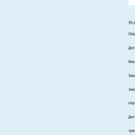
Ус
Общ
Дос
Мин
Зак
Зак
обр
Дос
тре