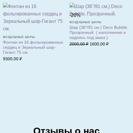
-20%
ВОЗДУШНЫЕ ШАРЫ
Шар (36″/91 см.) Deco Bubble.
Прозрачный. ( наполнение и
надпись под заказ ).
ВОЗДУШНЫЕ ШАРЫ
Фонтан из 16 фольгированных
Первоначальная
Текущая
2000,00
₽
1600,00
₽
сердец и Зеркальный шар-
цена
цена:
Гигант 75 см.
составляла
1600,00 ₽.
9300,00
₽
2000,00 ₽.
Отзывы о нас